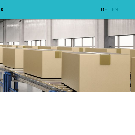
KT
DE
EN